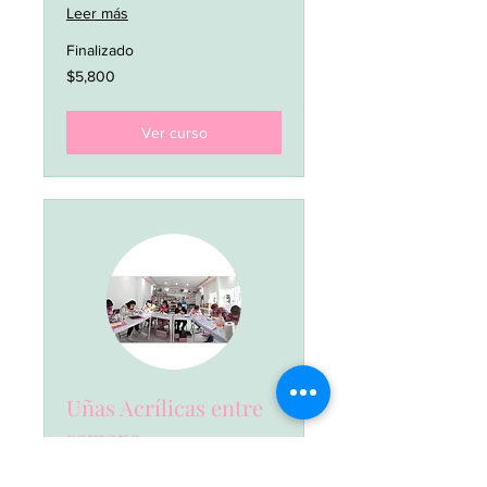
Leer más
Finalizado
5,800
$5,800
pesos
mexicanos
Ver curso
Uñas Acrílicas entre
semana
Clases de 10am a 2pm y de