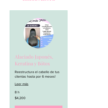
Alaciado Japonés,
Keratina y Bótox
Reestructura el cabello de tus
clientas hasta por 6 meses!
Leer más
8 h
4,200
$4,200
pesos
mexicanos