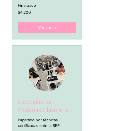
Finalizado
4,200
$4,200
pesos
mexicanos
Ver curso
Extensión de
Pestañas Clásica 1x1
Impartido por técnicas
certificadas ante la SEP