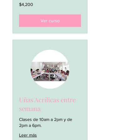
4,200
$4,200
pesos
mexicanos
Ver curso
Uñas Acrílicas entre
semana
Clases de 10am a 2pm y de
2pm a 6pm.
Leer más