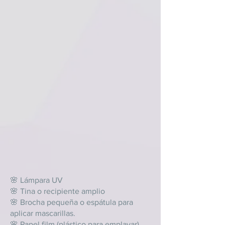
🌸 Lámpara UV
🌸 Tina o recipiente amplio
🌸 Brocha pequeña o espátula para
aplicar mascarillas.
🌸 Papel film (plástico para emplayar)