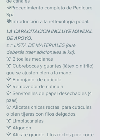
de canales
💜Procedimiento completo de Pedicure
Spa.
💜Introducción a la reflexología podal.
LA CAPACITACION INCLUYE MANUAL
DE APOYO.
👉 LISTA DE MATERIALES (que
deberás traer adicionales al kit):
🌸 2 toallas medianas
🌸 Cubrebocas y guantes (látex o nitrilo)
que se ajusten bien a la mano.
🌸 Empujador de cutícula
🌸 Removedor de cutícula
🌸 Servitoallas de papel desechables (4
pzas)
🌸 Alicatas chicas rectas para cutículas
o bien tijeras con filos delgados.
🌸 Limpiacanales
🌸 Algodón
🌸 Alicate grande filos rectos para corte