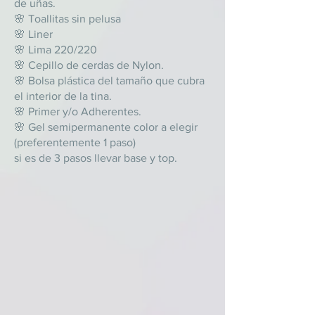
de uñas.
🌸 Toallitas sin pelusa
🌸 Liner
🌸 Lima 220/220
🌸 Cepillo de cerdas de Nylon.
🌸 Bolsa plástica del tamaño que cubra
el interior de la tina.
🌸 Primer y/o Adherentes.
🌸 Gel semipermanente color a elegir
(preferentemente 1 paso)
si es de 3 pasos llevar base y top.